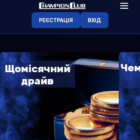
РЕЄСТРАЦІЯ
ВХІД