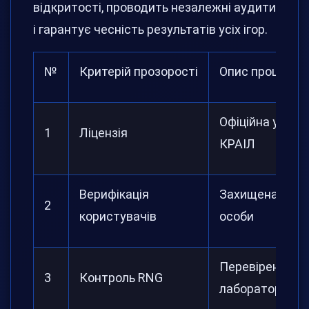
відкритості, проводить незалежні аудити
і гарантує чесність результатів усіх ігор.
№
Критерій прозорості
Опис процесу
Офіційна україн
1
Ліцензія
КРАІЛ
Верифікація
Захищена сист
2
користувачів
особи
Перевірено мі
3
Контроль RNG
лабораторіями