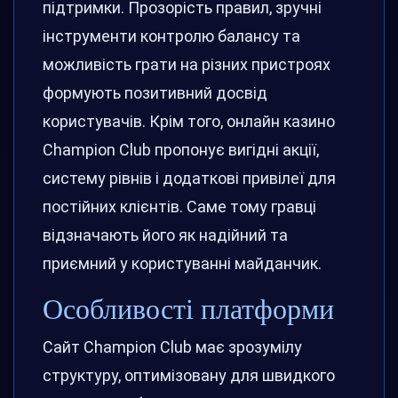
підтримки. Прозорість правил, зручні
інструменти контролю балансу та
можливість грати на різних пристроях
формують позитивний досвід
користувачів. Крім того, онлайн казино
Champion Club пропонує вигідні акції,
систему рівнів і додаткові привілеї для
постійних клієнтів. Саме тому гравці
відзначають його як надійний та
приємний у користуванні майданчик.
Особливості платформи
Сайт Champion Club має зрозумілу
структуру, оптимізовану для швидкого