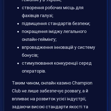
створення робочих місць для
фахівців галузі;
підвищення стандартів безпеки;
покращення іміджу легального
онлайн-геймінгу;
впровадження інновацій у систему
бонусів;
стимулювання конкуренції серед
операторів.
Таким чином, онлайн казино Champion
Club не лише забезпечує розвагу, а й
впливає на розвиток усієї індустрії,
задаючи високі стандарти якості та