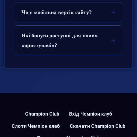
Чи є мобільна версія сайту?
Які бонуси доступні для нових
користувачів?
Champion Club
Вхід Чемпіон клуб
Слоти Чемпіон клаб
Скачати Champion Club