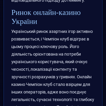
відповідального підходу до геймінгу.
Ринок онлайн-казино
України
Український ринок азартних ігор активно
розвивається, і Чемпіон клуб відіграє в
цьому процесі ключову роль. Його
діяльність орієнтована на потреби
українського користувача, який очікує
чесності, локалізації контенту та
зручності розрахунків у гривнях. Онлайн
казино Чемпіон клуб стало взірцем для
інших операторів, адже воно поєднує
легальність, сучасні технології та глибоку