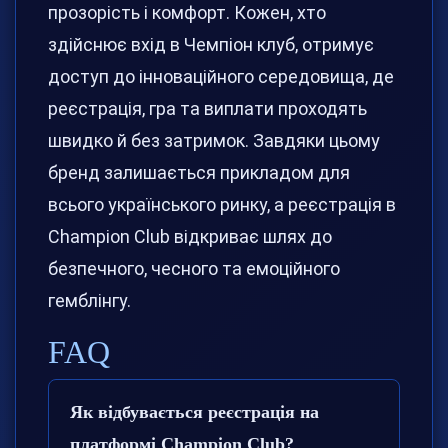
прозорість і комфорт. Кожен, хто
здійснює вхід в Чемпіон клуб, отримує
доступ до інноваційного середовища, де
реєстрація, гра та виплати проходять
швидко й без затримок. Завдяки цьому
бренд залишається прикладом для
всього українського ринку, а реєстрація в
Champion Club відкриває шлях до
безпечного, чесного та емоційного
гемблінгу.
FAQ
Як відбувається реєстрація на
платформі Champion Club?