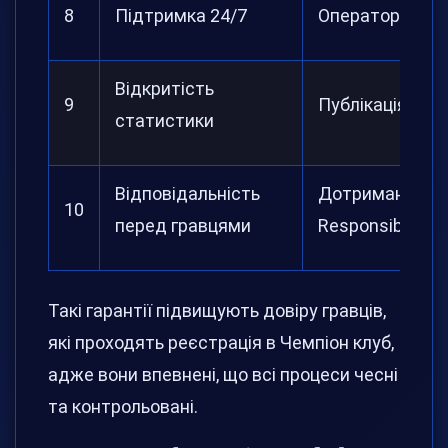
8
Підтримка 24/7
Оператори завж
Відкритість
9
Публікація RTP 
статистики
Відповідальність
Дотримання ст
10
перед гравцями
Responsible Ga
Такі гарантії підвищують довіру гравців,
які проходять реєстрація в Чемпіон клуб,
адже вони впевнені, що всі процеси чесні
та контрольовані.