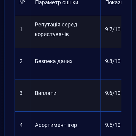
№
Параметр оцінки
Показник
Репутація серед
1
9.7/10
користувачів
2
Безпека даних
9.8/10
3
Виплати
9.6/10
4
Асортимент ігор
9.5/10